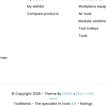
My wishlist
Workplace equi
Compare products
Air tools
Modular worksh
Tool trolleys
Tools
temen
© Copyright 2026 - Theme By
DMWS
x
Plus+
-
RSS
feed
ToolMania - The specialist in tools
4,5
- Ratings