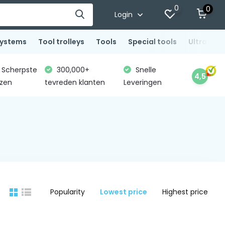
0
0
Login
systems
Tool trolleys
Tools
Special tools
Ultrasoni
Scherpste
300,000+
Snelle
4,5
jzen
tevreden klanten
Leveringen
Popularity
Lowest price
Highest price