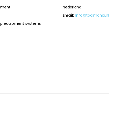
pment
Nederland
Email:
Info@toolmania.nl
op equipment systems