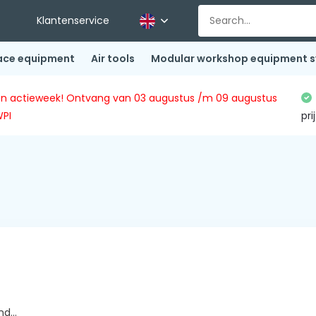
Klantenservice
ace equipment
Air tools
Modular workshop equipment 
ingen actieweek! Ontvang van 03 augustus /m 09 augustus
WPI
pri
d...