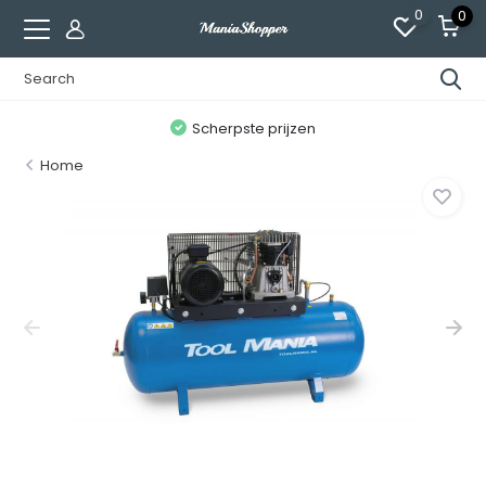
0
0
n
Scherpste prijzen
Home