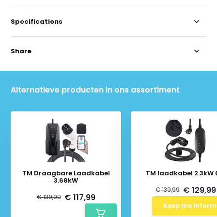
Specifications
Share
Alternatieve producten in ons assortiment
TM Draagbare Laadkabel
TM laadkabel 2.3kW
3.68kW
€ 129,99
€ 139,99
€ 117,99
€ 139,99
Keep me infor