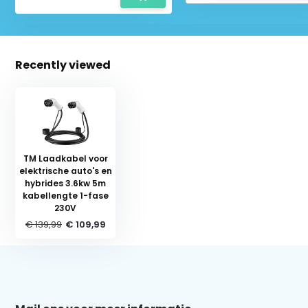
Recently viewed
TM Laadkabel voor
elektrische auto's en
hybrides 3.6kw 5m
kabellengte 1-fase
230V
Schrijf je in voor onze nieuwsbrief:
€ 139,99
€ 109,99