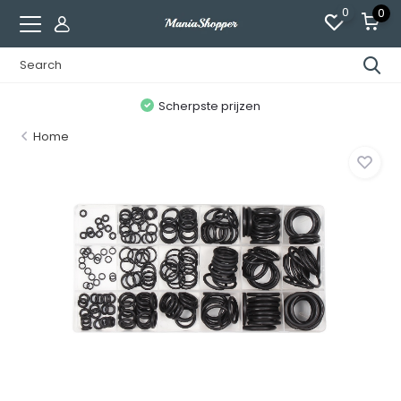
0
0
n
Scherpste prijzen
Home