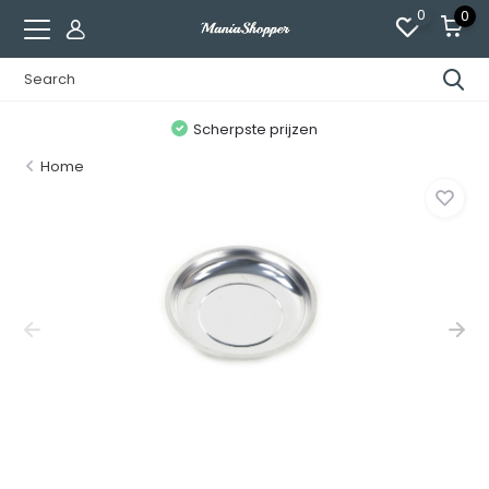
0
0
n
Scherpste prijzen
Home