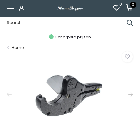
0
0
n
Scherpste prijzen
Home