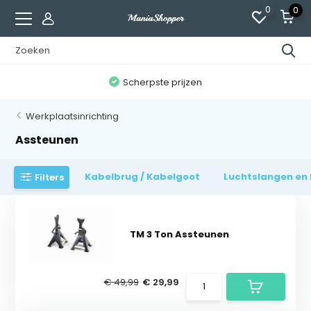
0
0
n
Scherpste prijzen
Werkplaatsinrichting
Assteunen
Kabelbrug / Kabelgoot
Luchtslangen en 
Filters
TM 3 Ton Assteunen
€ 49,99
€ 29,99