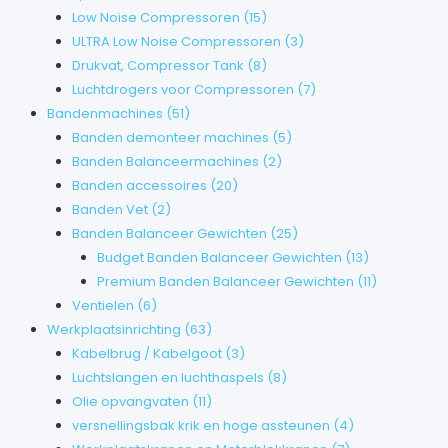
Low Noise Compressoren
(15)
ULTRA Low Noise Compressoren
(3)
Drukvat, Compressor Tank
(8)
Luchtdrogers voor Compressoren
(7)
Bandenmachines
(51)
Banden demonteer machines
(5)
Banden Balanceermachines
(2)
Banden accessoires
(20)
Banden Vet
(2)
Banden Balanceer Gewichten
(25)
Budget Banden Balanceer Gewichten
(13)
Premium Banden Balanceer Gewichten
(11)
Ventielen
(6)
Werkplaatsinrichting
(63)
Kabelbrug / Kabelgoot
(3)
Luchtslangen en luchthaspels
(8)
Olie opvangvaten
(11)
versnellingsbak krik en hoge assteunen
(4)