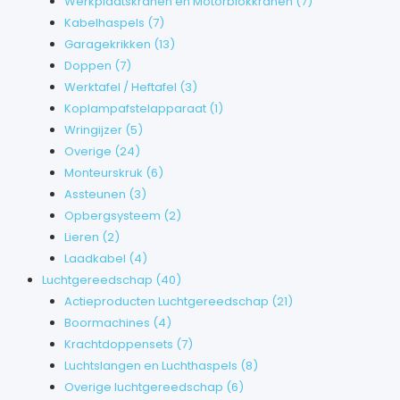
Werkplaatskranen en Motorblokkranen
(7)
Kabelhaspels
(7)
Garagekrikken
(13)
Doppen
(7)
Werktafel / Heftafel
(3)
Koplampafstelapparaat
(1)
Wringijzer
(5)
Overige
(24)
Monteurskruk
(6)
Assteunen
(3)
Opbergsysteem
(2)
Lieren
(2)
Laadkabel
(4)
Luchtgereedschap
(40)
Actieproducten Luchtgereedschap
(21)
Boormachines
(4)
Krachtdoppensets
(7)
Luchtslangen en Luchthaspels
(8)
Overige luchtgereedschap
(6)