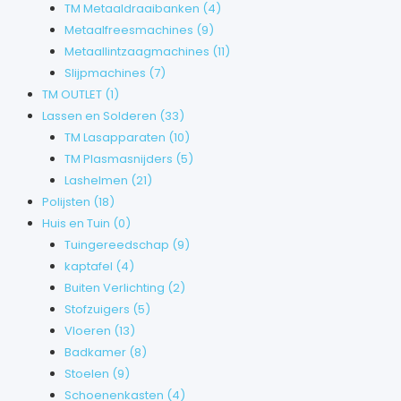
TM Metaaldraaibanken
(4)
Metaalfreesmachines
(9)
Metaallintzaagmachines
(11)
Slijpmachines
(7)
TM OUTLET
(1)
Lassen en Solderen
(33)
TM Lasapparaten
(10)
TM Plasmasnijders
(5)
Lashelmen
(21)
Polijsten
(18)
Huis en Tuin
(0)
Tuingereedschap
(9)
kaptafel
(4)
Buiten Verlichting
(2)
Stofzuigers
(5)
Vloeren
(13)
Badkamer
(8)
Stoelen
(9)
Schoenenkasten
(4)