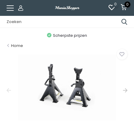
0
0
n
Scherpste prijzen
Home