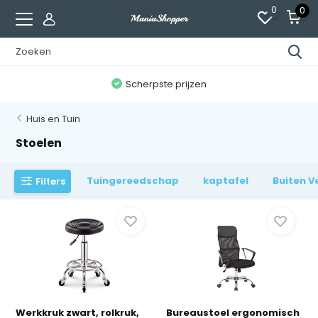
0
0
n
Scherpste prijzen
Huis en Tuin
Stoelen
Tuingereedschap
kaptafel
Buiten V
Filters
Werkkruk zwart, rolkruk,
Bureaustoel ergonomisch