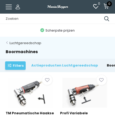
0
0
n
Scherpste prijzen
Luchtgereedschap
Boormachines
Actieproducten Luchtgereedschap
Boo
Filters
TM Pneumatische Haakse
Profi Variabele