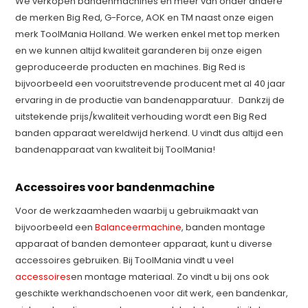
We verkopen bandenmachines en meer van onder andere
de merken Big Red, G-Force, AOK en TM naast onze eigen
merk ToolMania Holland. We werken enkel met top merken
en we kunnen altijd kwaliteit garanderen bij onze eigen
geproduceerde producten en machines. Big Red is
bijvoorbeeld een vooruitstrevende producent met al 40 jaar
ervaring in de productie van bandenapparatuur. Dankzij de
uitstekende prijs/kwaliteit verhouding wordt een Big Red
banden apparaat wereldwijd herkend. U vindt dus altijd een
bandenapparaat van kwaliteit bij ToolMania!
Accessoires voor bandenmachine
Voor de werkzaamheden waarbij u gebruikmaakt van
bijvoorbeeld een
Balanceermachine
, banden montage
apparaat of banden demonteer apparaat, kunt u diverse
accessoires gebruiken. Bij ToolMania vindt u veel
accessoires
en montage materiaal. Zo vindt u bij ons ook
geschikte werkhandschoenen voor dit werk, een bandenkar,