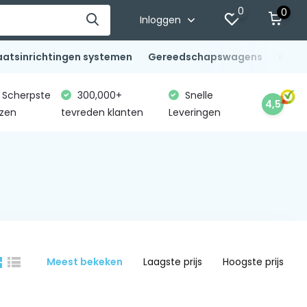
0
0
Inloggen
aatsinrichtingen systemen
Gereedschapswagens
Gere
Scherpste
300,000+
Snelle
4,5
jzen
tevreden klanten
Leveringen
Meest bekeken
Laagste prijs
Hoogste prijs