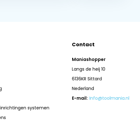
Contact
Maniashopper
Langs de heij 10
6136KR Sittard
g
Nederland
E-mail:
Info@toolmania.nl
sinrichtingen systemen
ens