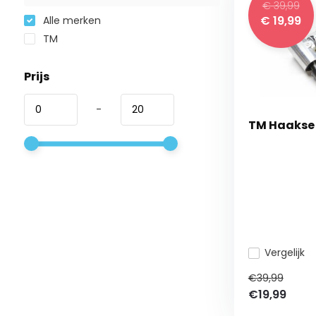
€ 39,99
€ 19,99
Alle merken
TM
Prijs
-
TM Haakse S
Vergelijk
€39,99
€19,99