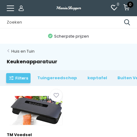
0
0
n
Scherpste prijzen
Huis en Tuin
Keukenapparatuur
Tuingereedschap
kaptafel
Buiten V
Filters
TM Voedsel