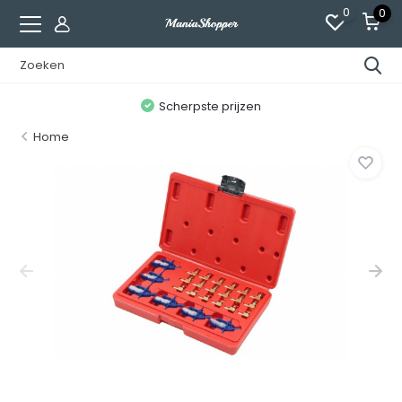
0
0
n
Scherpste prijzen
Home