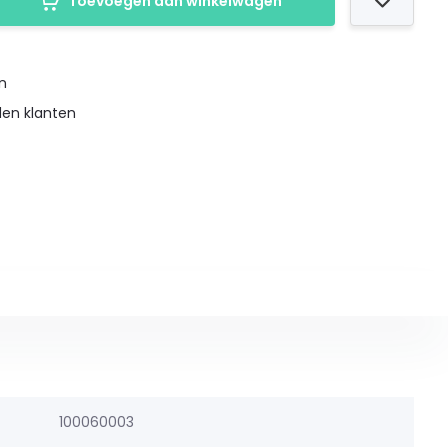
Toevoegen aan winkelwagen
en
den klanten
100060003