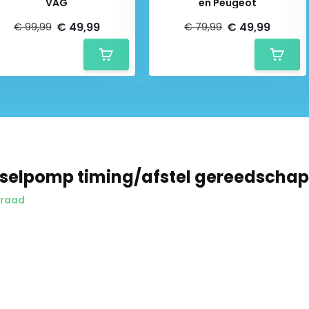
VAG
en Peugeot
€ 49,99
€ 49,99
€ 99,99
€ 79,99
Schrijf je in voor onze nieuwsbrief:
selpomp timing/afstel gereedschap
rraad
Abonneer
* Lees hier de wettelijke beperkingen