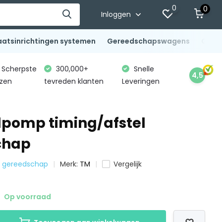
0
0
Inloggen
aatsinrichtingen systemen
Gereedschapswagens
Gere
Scherpste
300,000+
Snelle
4,5
jzen
tevreden klanten
Leveringen
lpomp timing/afstel
chap
al gereedschap
Merk:
TM
Vergelijk
Op voorraad