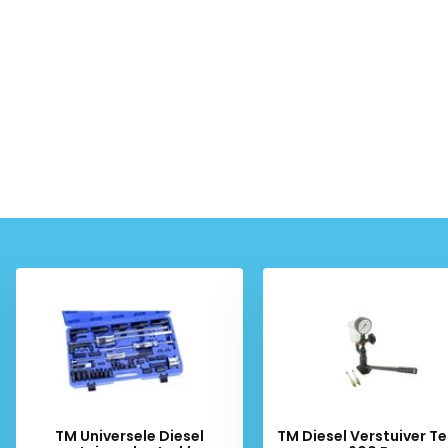
TM Universele Diesel
TM Diesel Verstuiver Te