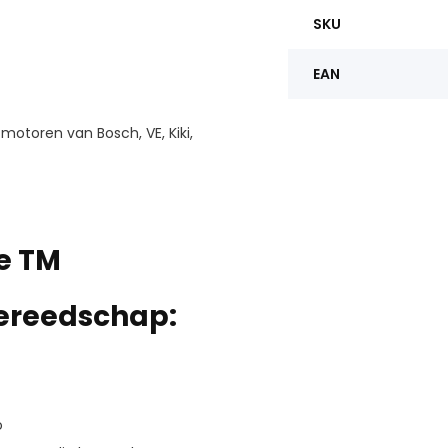
SKU
EAN
motoren van Bosch, VE, Kiki,
e TM
gereedschap:
o