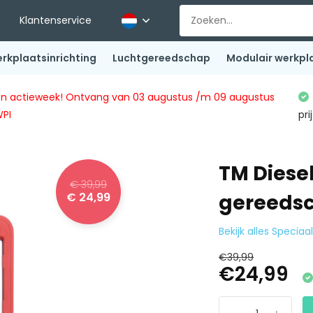
Klantenservice
rkplaatsinrichting
Luchtgereedschap
Modulair werkpl
ingen actieweek! Ontvang van 03 augustus /m 09 augustus
WPI
pri
TM Diese
€ 39,99
€ 24,99
gereeds
Bekijk alles Specia
€39,99
€24,99