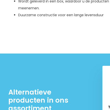
Wordt geleverd in een box, waardoor u de producte
meenemen.
Duurzame constructie voor een lange levensduur
Alternatieve
producten in ons
assortiment
l Verstuiver Tester
TM Compressiemeter voor