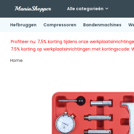
Alle categorieën
Hefbruggen
Compressoren
Bandenmachines
We
Profiteer nu: 7,5% korting tijdens onze werkplaatsinricht
7.5% korting op werkplaatsinrichtingen met kortingscode: 
Home