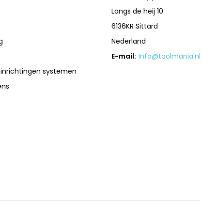
Langs de heij 10
6136KR Sittard
g
Nederland
E-mail:
Info@toolmania.nl
sinrichtingen systemen
ens