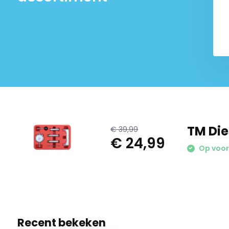
600 Bar
Dieselmotoren
€ 89,99
€ 34,99
49,99
€ 49,99
TM Die
€ 39,99
€ 24,99
Op voo
Recent bekeken