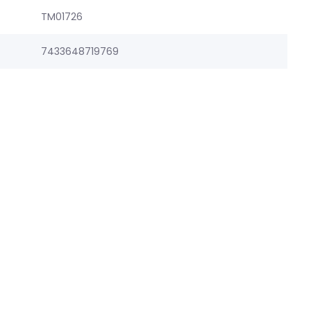
TM01726
7433648719769