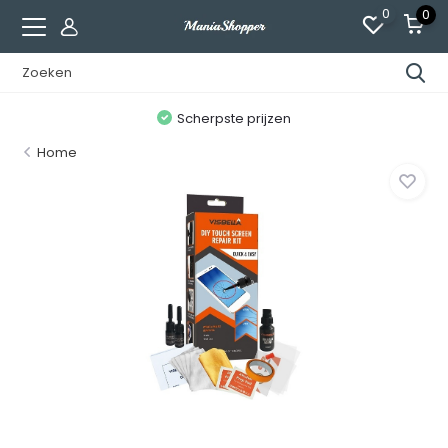
0
0
n
Scherpste prijzen
Home