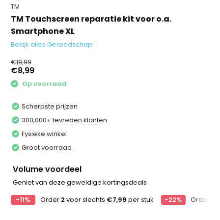
TM
TM Touchscreen reparatie kit voor o.a.
Smartphone XL
Bekijk alles Gereedschap
€19,99
€8,99
Op voorraad
Scherpste prijzen
300,000+ tevreden klanten
Fysieke winkel
Groot voorraad
Volume voordeel
Geniet van deze geweldige kortingsdeals
-11%
Order
2
voor slechts
€7,99
per stuk
-22%
Order
3
v