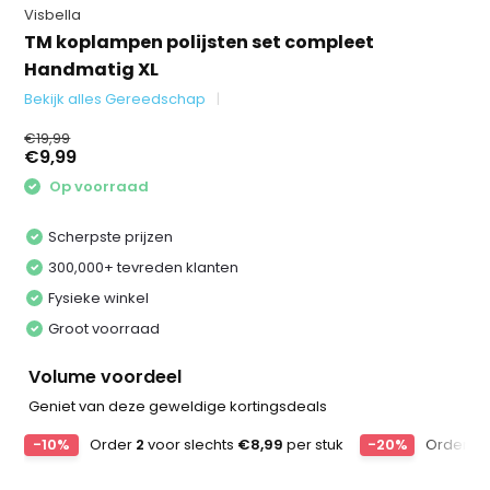
Visbella
TM koplampen polijsten set compleet
Handmatig XL
Bekijk alles Gereedschap
€19,99
€9,99
Op voorraad
Scherpste prijzen
300,000+ tevreden klanten
Fysieke winkel
Groot voorraad
Volume voordeel
Geniet van deze geweldige kortingsdeals
-10%
Order
2
voor slechts
€8,99
per stuk
-20%
Order
3
v