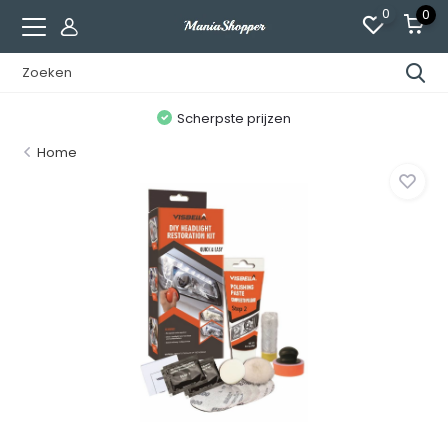
0
0
n
Scherpste prijzen
Home