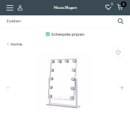
0
0
n
Scherpste prijzen
Home