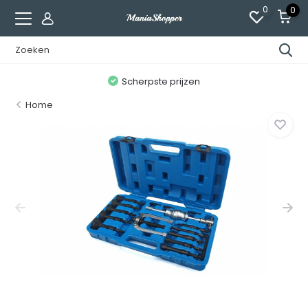
0
0
n
Scherpste prijzen
Home