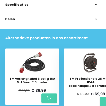
Specificaties
Delen
Alternatieve producten in ons assortiment
TM verlengkabel 5 polig 16A
TM Professionele 25 M
5x1.5mm² 10 meter
IP44
kabelhaspel,Stroomha
3x2,5 mm
€ 39,99
€ 69,99
€ 69,99
€ 109,99