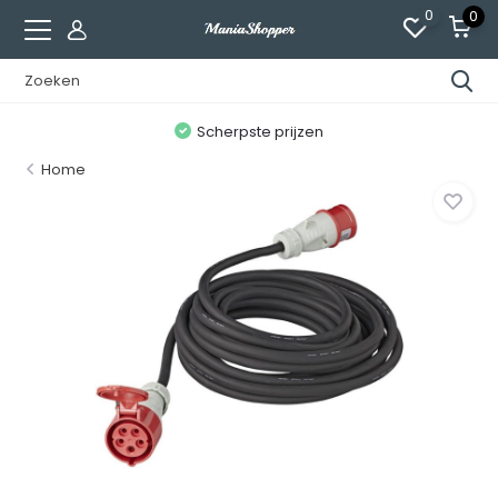
0
0
n
Scherpste prijzen
Home