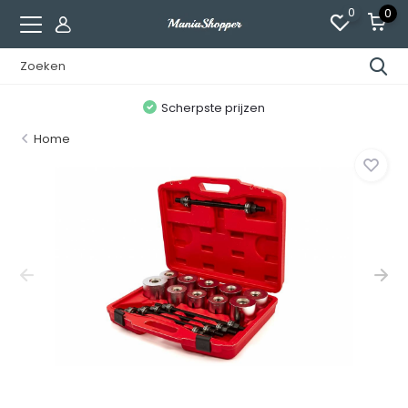
0
0
n
Scherpste prijzen
Home