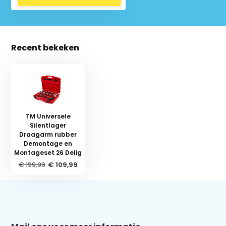
Recent bekeken
TM Universele
Silentlager
Draagarm rubber
Demontage en
Montageset 26 Delig
Schrijf je in voor onze nieuwsbrief:
€ 199,99
€ 109,99