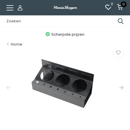
0
0
n
Scherpste prijzen
Home