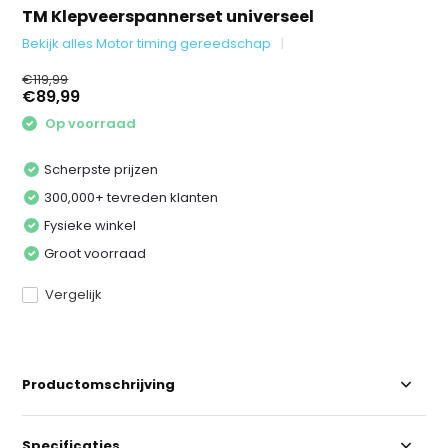
TM Klepveerspannerset universeel
Bekijk alles Motor timing gereedschap
€119,99
€89,99
Op voorraad
Scherpste prijzen
300,000+ tevreden klanten
Fysieke winkel
Groot voorraad
Vergelijk
Productomschrijving
Specificaties