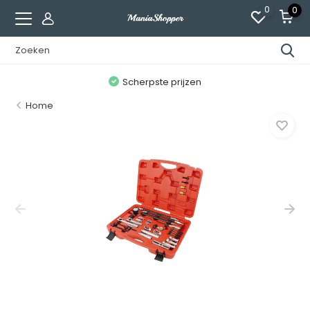
0
0
n
Scherpste prijzen
Home