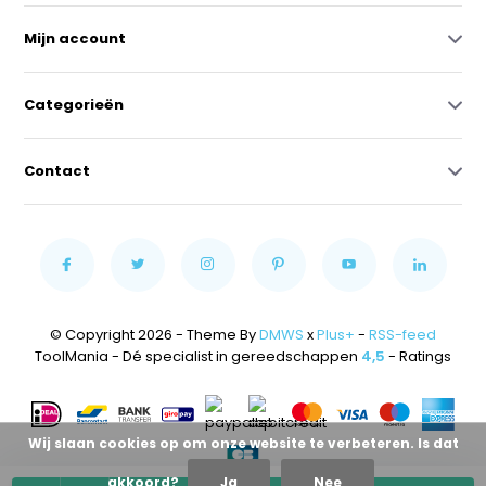
Mijn account
Categorieën
Contact
© Copyright 2026 - Theme By
DMWS
x
Plus+
-
RSS-feed
ToolMania - Dé specialist in gereedschappen
4,5
- Ratings
Wij slaan cookies op om onze website te verbeteren. Is dat
akkoord?
Ja
Nee