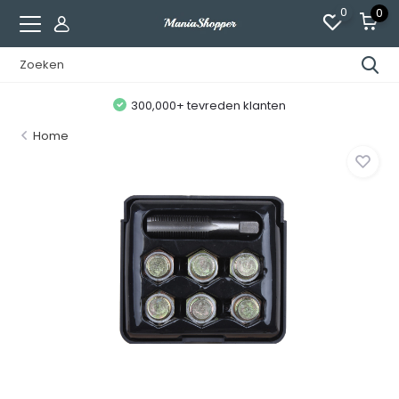
0
0
300,000+ tevreden klanten
Home