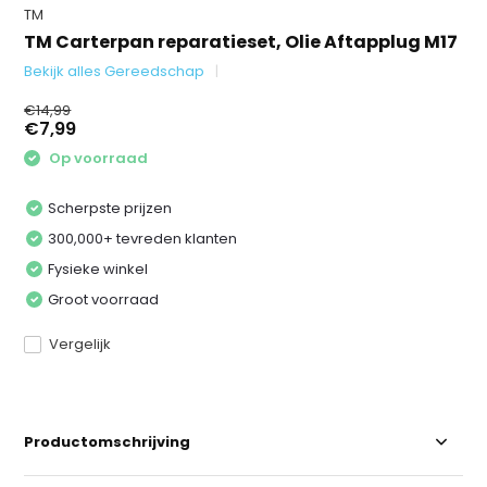
TM
TM Carterpan reparatieset, Olie Aftapplug M17
Bekijk alles Gereedschap
€14,99
€7,99
Op voorraad
Scherpste prijzen
300,000+ tevreden klanten
Fysieke winkel
Groot voorraad
Vergelijk
Productomschrijving