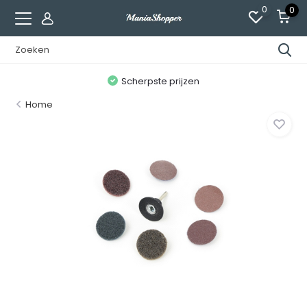
0
0
n
Scherpste prijzen
Home