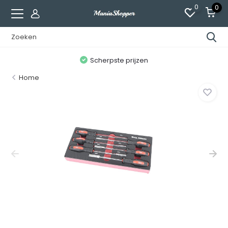
0
0
n
Scherpste prijzen
Home