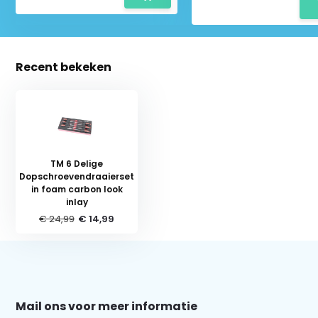
Recent bekeken
TM 6 Delige
Dopschroevendraaierset
in foam carbon look
inlay
€ 24,99
€ 14,99
Schrijf je in voor onze nieuwsbrief:
Mail ons voor meer informatie