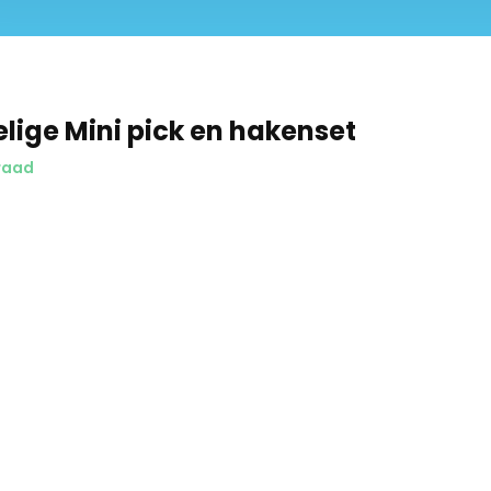
Schrijf je in voor onze nieuwsbrief:
lige Mini pick en hakenset
raad
Abonneer
* Lees hier de wettelijke beperkingen