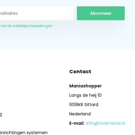
Abonneer
 hier de wettelijke beperkingen
Contact
Maniashopper
Langs de heij 10
6136KR Sittard
g
Nederland
E-mail:
Info@toolmania.nl
sinrichtingen systemen