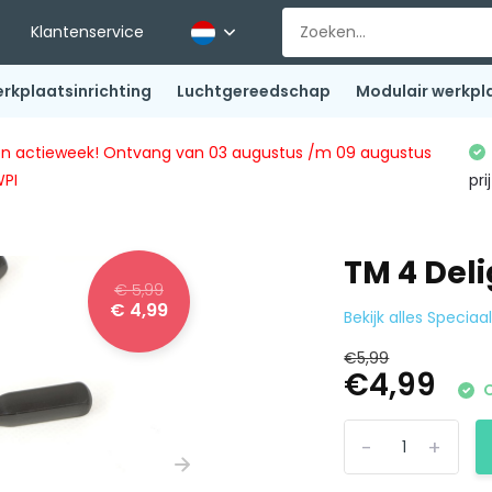
Klantenservice
rkplaatsinrichting
Luchtgereedschap
Modulair werkpl
ingen actieweek! Ontvang van 03 augustus /m 09 augustus
WPI
pri
TM 4 Deli
€ 5,99
€ 4,99
Bekijk alles Specia
€5,99
€4,99
O
-
+