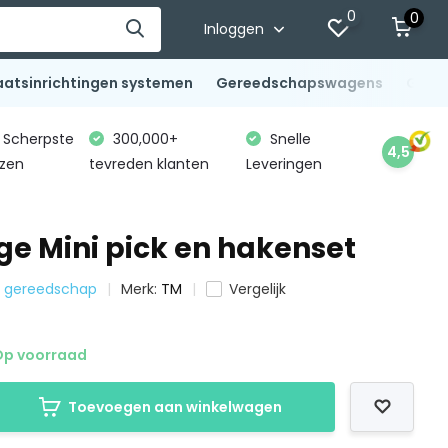
0
0
Inloggen
aatsinrichtingen systemen
Gereedschapswagens
Gere
Scherpste
300,000+
Snelle
4,5
jzen
tevreden klanten
Leveringen
ge Mini pick en hakenset
al gereedschap
Merk:
TM
Vergelijk
p voorraad
Toevoegen aan winkelwagen