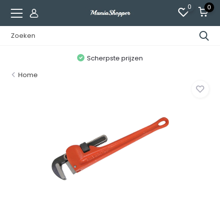
0
0
n
Scherpste prijzen
Home