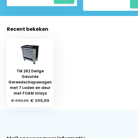
Recent bekeken
TM 262 Delige
Gevulde
Gereedschapswagen
met 7 Laden en deur
met FOAM Inlays
Schrijf je in voor onze nieuwsbrief:
€ 699,99
€ 399,99