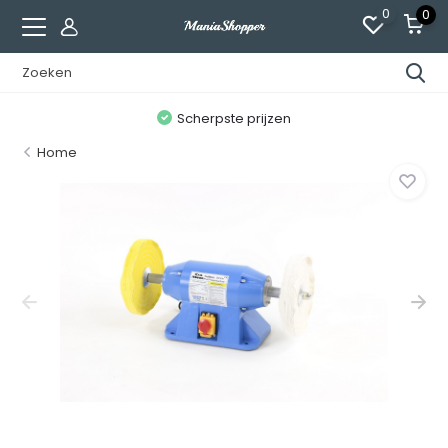
0
0
n
Scherpste prijzen
Home