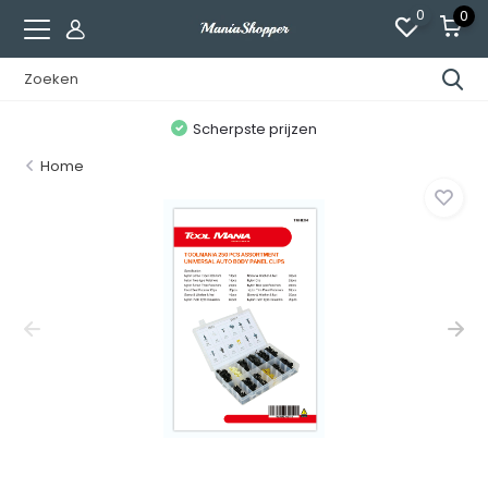
0
0
n
Scherpste prijzen
Home