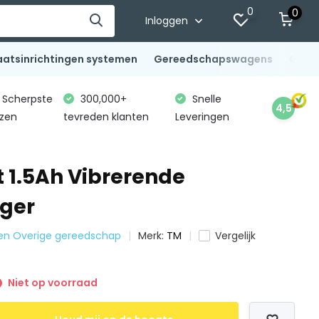
0
0
Inloggen
aatsinrichtingen systemen
Gereedschapswagens
Gere
Scherpste
300,000+
Snelle
4,5
jzen
tevreden klanten
Leveringen
t 1.5Ah Vibrerende
ger
er en Overige gereedschap
Merk:
TM
Vergelijk
Niet op voorraad