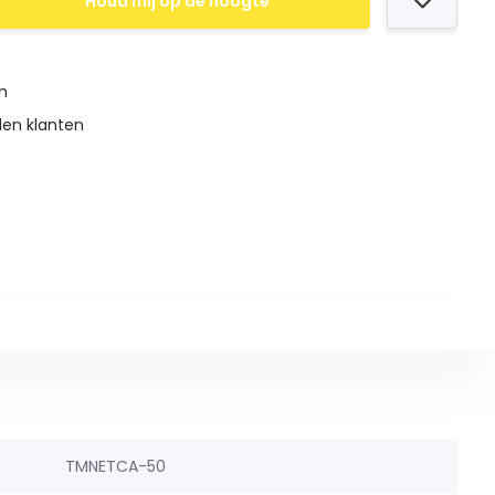
Houd mij op de hoogte
en
den klanten
TMNETCA-50