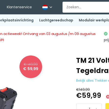
Klantenservice
rkplaatsinrichting
Luchtgereedschap
Modulair werkpl
ingen actieweek! Ontvang van 03 augustus /m 09 augustus
WPI
pri
TM 21 Vol
€ 149,99
€ 59,99
Tegeldra
Bekijk alles Trekk
€149,99
€59,99