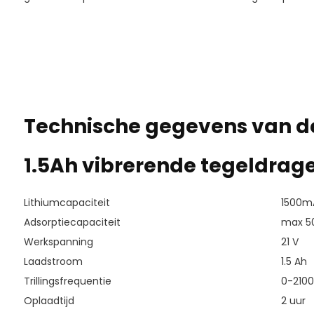
Technische gegevens van de
1.5Ah vibrerende tegeldrag
Lithiumcapaciteit
1500m
Adsorptiecapaciteit
max 5
Werkspanning
21 V
Laadstroom
1.5 Ah
Trillingsfrequentie
0-2100
Oplaadtijd
2 uur