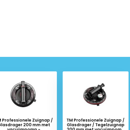
Schrijf je in voor onze nieuwsbrief:
 Professionele Zuignap /
TM Professionele Zuignap /
Glasdrager 200 mm met
Glasdrager / Tegelzuignap
vacuümpomp -
200 mm met vacuümpomp