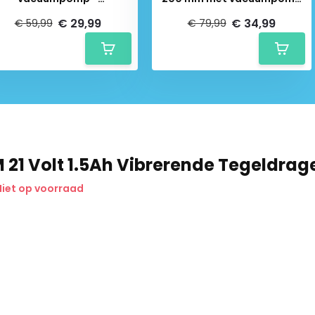
Draagkracht 110 Kg
- Draagkracht 130 Kg
€ 29,99
€ 34,99
€ 59,99
€ 79,99
Abonneer
* Lees hier de wettelijke beperkingen
 21 Volt 1.5Ah Vibrerende Tegeldrag
iet op voorraad