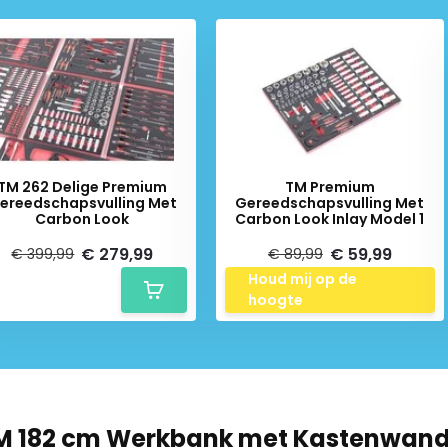
Schrijf je in voor onze nieuwsbrief:
Abonneer
TM 262 Delige Premium
TM Premium
ereedschapsvulling Met
Gereedschapsvulling Met
Carbon Look
Carbon Look Inlay Model 1
* Lees hier de wettelijke beperkingen
€ 279,99
€ 59,99
€ 399,99
€ 89,99
Houd mij op de
hoogte
M 182 cm Werkbank met Kastenwand