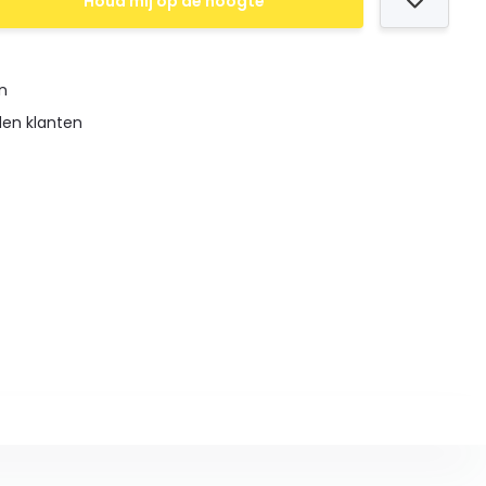
Houd mij op de hoogte
en
den klanten