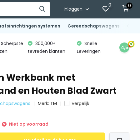
0
0
Inloggen
aatsinrichtingen systemen
Gereedschapswagens
Gere
Scherpste
300,000+
Snelle
4,5
jzen
tevreden klanten
Leveringen
cm Werkbank met
nd en Houten Blad Zwart
edschapswagens
Merk:
TM
Vergelijk
Niet op voorraad