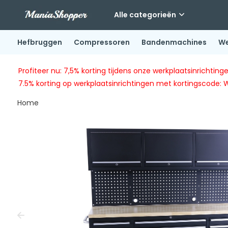
Alle categorieën
Hefbruggen
Compressoren
Bandenmachines
We
Profiteer nu: 7,5% korting tijdens onze werkplaatsinricht
7.5% korting op werkplaatsinrichtingen met kortingscode: 
Home