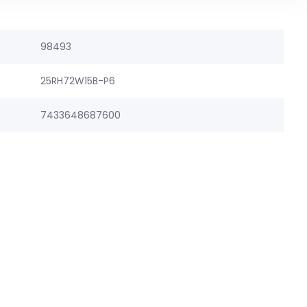
98493
25RH72W15B-P6
7433648687600