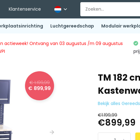
Klantenservice
rkplaatsinrichting
Luchtgereedschap
Modulair werkpl
ingen actieweek! Ontvang van 03 augustus /m 09 augustus
WPI
pri
TM 182 
€ 1.199,99
€ 899,99
Kastenwa
Bekijk alles Gere
€1.199,99
€899,99