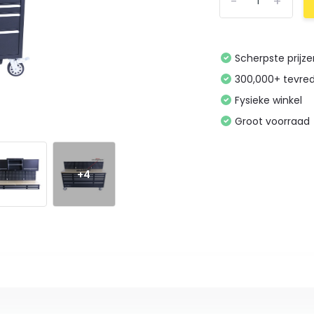
-
+
Scherpste prijz
300,000+ tevre
Fysieke winkel
Groot voorraad
+4