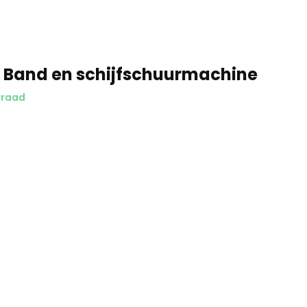
Schrijf je in voor onze nieuwsbrief:
 Band en schijfschuurmachine
rraad
Abonneer
* Lees hier de wettelijke beperkingen