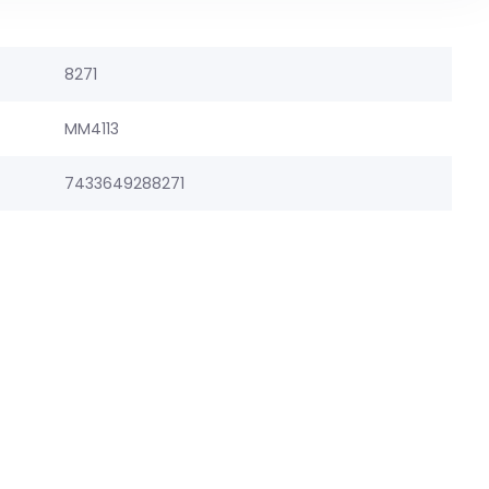
8271
MM4113
7433649288271