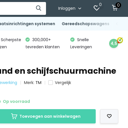
0
0
Inloggen
aatsinrichtingen systemen
Gereedschapswagens
Gere
Scherpste
300,000+
Snelle
4,5
jzen
tevreden klanten
Leveringen
and en schijfschuurmachine
bewerking
Merk:
TM
Vergelijk
Op voorraad
Toevoegen aan winkelwagen