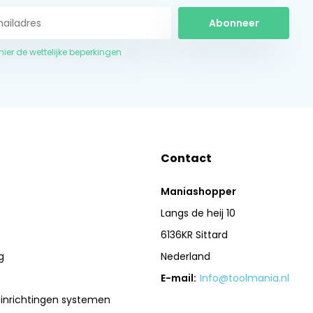
Abonneer
 hier de wettelijke beperkingen
Contact
Maniashopper
Langs de heij 10
6136KR Sittard
g
Nederland
E-mail:
Info@toolmania.nl
sinrichtingen systemen