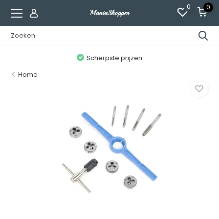
0
0
!
Scherpste prijzen
Home