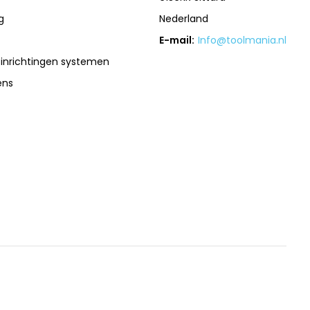
g
Nederland
E-mail:
Info@toolmania.nl
sinrichtingen systemen
ens