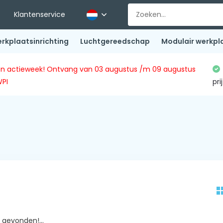
Klantenservice
rkplaatsinrichting
Luchtgereedschap
Modulair werkpl
ingen actieweek! Ontvang van 03 augustus /m 09 augustus
WPI
pri
gevonden!...