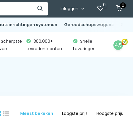
0
0
Inloggen
aatsinrichtingen systemen
Gereedschapswagens
Gere
Scherpste
300,000+
Snelle
4,5
jzen
tevreden klanten
Leveringen
Meest bekeken
Laagste prijs
Hoogste prijs