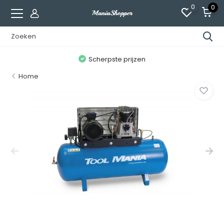
0
0
n
Scherpste prijzen
Home