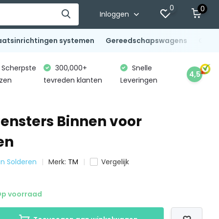
0
0
Inloggen
aatsinrichtingen systemen
Gereedschapswagens
Gere
Scherpste
300,000+
Snelle
4,5
jzen
tevreden klanten
Leveringen
ensters Binnen voor
en
 en Solderen
Merk:
TM
Vergelijk
p voorraad