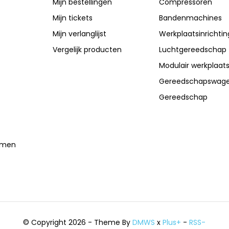
Mijn bestellingen
Compressoren
Mijn tickets
Bandenmachines
Mijn verlanglijst
Werkplaatsinrichtin
Vergelijk producten
Luchtgereedschap
Modulair werkplaat
Gereedschapswag
Gereedschap
temen
© Copyright 2026 - Theme By
DMWS
x
Plus+
-
RSS-