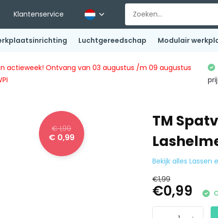
Klantenservice
rkplaatsinrichting
Luchtgereedschap
Modulair werkpl
ingen actieweek! Ontvang van 03 augustus /m 09 augustus
WPI
pri
TM Spatv
€ 1,99
€ 0,99
Lashelm
Bekijk alles Lassen
€1,99
€0,99
O