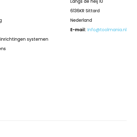
Langs de heij 10
6136KR Sittard
g
Nederland
E-mail:
Info@toolmania.nl
sinrichtingen systemen
ens