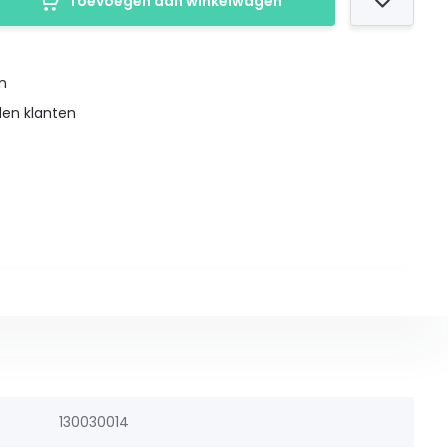
Toevoegen aan winkelwagen
en
den klanten
130030014