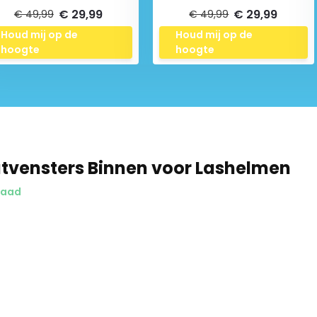
€ 29,99
€ 29,99
€ 49,99
€ 49,99
Houd mij op de
Houd mij op de
hoogte
hoogte
tvensters Binnen voor Lashelmen
raad
Schrijf je in voor onze nieuwsbrief: