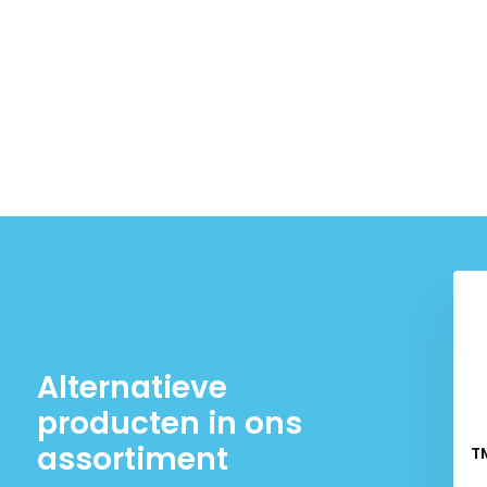
Alternatieve
producten in ons
assortiment
matische Lashelm
TM Spatvensters Buiten
T
Model 8
voor Lashelmen