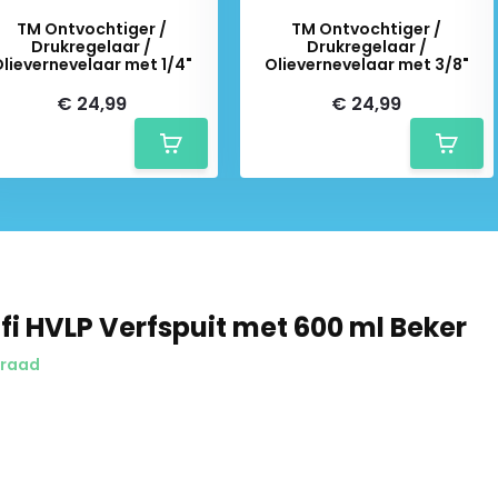
TM Ontvochtiger /
TM Ontvochtiger /
Drukregelaar /
Drukregelaar /
lievernevelaar met 1/4"
Olievernevelaar met 3/8"
€ 24,99
€ 24,99
Schrijf je in voor onze nieuwsbrief:
fi HVLP Verfspuit met 600 ml Beker
rraad
Abonneer
* Lees hier de wettelijke beperkingen