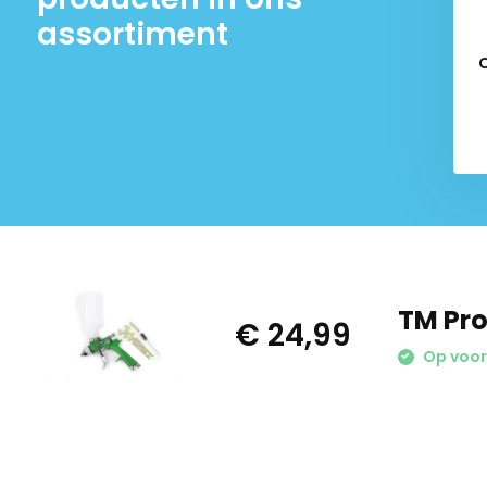
assortiment
O
TM Pro
€ 24,99
Op voo