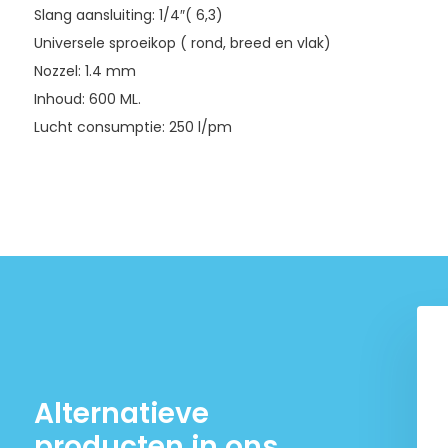
Slang aansluiting: 1/4″( 6,3)
Universele sproeikop ( rond, breed en vlak)
Nozzel: 1.4 mm
Inhoud: 600 ML.
Lucht consumptie: 250 l/pm
 HVLP Verfspuit met
TM Profi HVLP Verfspuit met
00 ml Beker
600 ml Beker model 1
€ 19,99
€ 49,99
9,99
Alternatieve
producten in ons