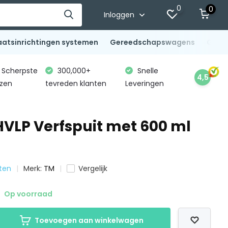
0
0
Inloggen
aatsinrichtingen systemen
Gereedschapswagens
Gere
Scherpste
300,000+
Snelle
4,5
jzen
tevreden klanten
Leveringen
 HVLP Verfspuit met 600 ml
iten
Merk:
TM
Vergelijk
Op voorraad
Toevoegen aan winkelwagen