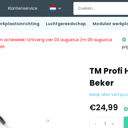
Klantenservice
rkplaatsinrichting
Luchtgereedschap
Modulair werkpl
ingen actieweek! Ontvang van 03 augustus /m 09 augustus
WPI
pri
TM Profi
Beker
Bekijk alles Verfspu
€24,99
-
+