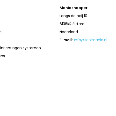
Maniashopper
Langs de heij 10
6136KR Sittard
g
Nederland
E-mail:
Info@toolmania.nl
sinrichtingen systemen
ens