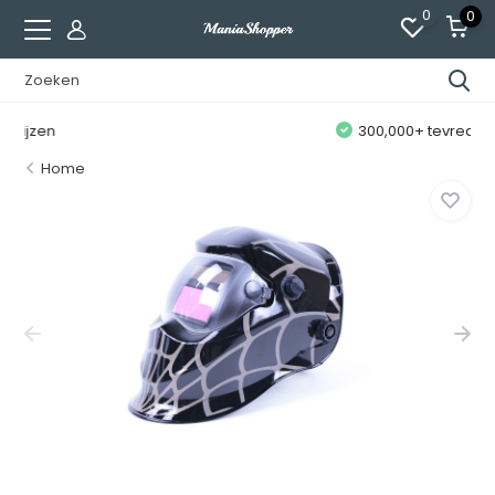
0
0
300,000+ tevreden klanten
Home