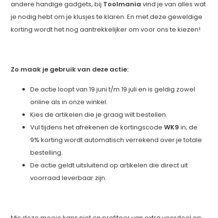
andere handige gadgets, bij
Toolmania
vind je van alles wat
je nodig hebt om je klusjes te klaren. En met deze geweldige
korting wordt het nog aantrekkelijker om voor ons te kiezen!
Zo maak je gebruik van deze actie:
De actie loopt van 19 juni t/m 19 juli en is geldig zowel
online als in onze winkel.
Kies de artikelen die je graag wilt bestellen.
Vul tijdens het afrekenen de kortingscode
WK9
in; de
9% korting wordt automatisch verrekend over je totale
bestelling.
De actie geldt uitsluitend op artikelen die direct uit
voorraad leverbaar zijn.
Mis deze mooie kans niet en profiteer van extra voordeel op